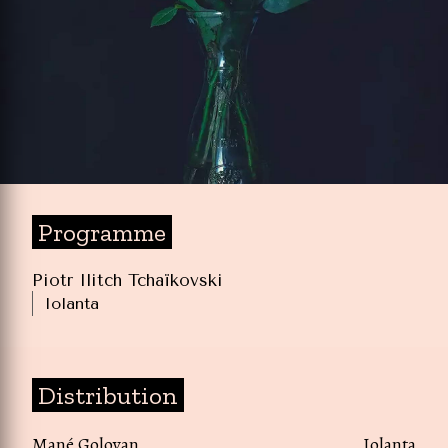
Programme
Piotr Ilitch Tchaïkovski
Iolanta
Distribution
Mané Goloyan
Iolanta